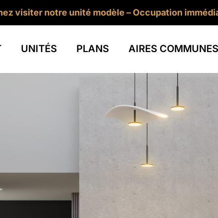
ez visiter notre unité modèle – Occupation immédi
T
UNITÉS
PLANS
AIRES COMMUNE